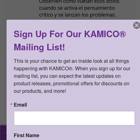
Observen cómo vuelan esos bolos
cuando se activa el pensamiento
crítico y se lanzan los problemas.
► ¡Conviértanse en un gobernante de
recursos! Recorran la pista de
Carrera
Sign Up For Our KAMICO®
de recursos
contestando preguntas de
conservación a lo largo del camino.
Mailing List!
¿Salvar árboles ayuda a
suministrarnos oxígeno para
This is your chance to get an inside look at all things 
respirar? ¿Qué haces con las pilas
happening with KAMICO®. When you sign up for our 
viejas de las linternas? ¿Cuáles son
mailing list, you can expect the latest updates on 
algunas formas de ahorrar agua? Hay
product releases, promotional offers for discounts on 
34 escenarios interesantes para
aumentar el conocimiento de su hijo
our products, and more!
sobre cómo conservar los recursos
naturales.
Email
► Jueguen a
Organizadores gráficos al
galope
para desarrollar la habilidad de
organizar la información visualmente.
KAMICO
Galopen a lo largo del juego,
®
First Name
colocando fichas en los caballos cada