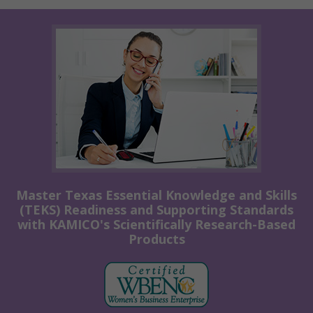
Master Texas Essential Knowledge and Skills
(TEKS) Readiness and Supporting Standards
with KAMICO's Scientifically Research-Based
Products