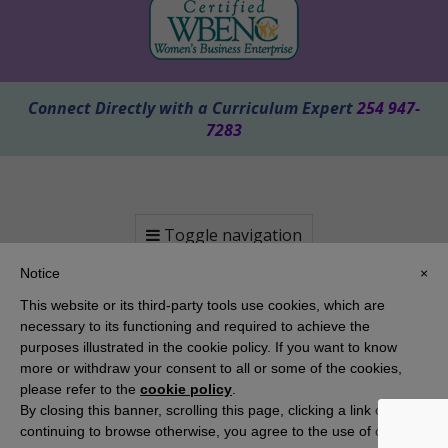
Connect Directly with a Curriculum Expert
254 947-
7283
Toggle navigation
Notice
×
This website or its third-party tools use cookies, which are
necessary to its functioning and required to achieve the
purposes illustrated in the cookie policy. If you want to know
more or withdraw your consent to all or some of the cookies,
please refer to the
cookie policy
.
By closing this banner, scrolling this page, clicking a link or
Copyright 2025 KAMICO® Instructional Media, Inc. | Website by
Pallasart Austin Web Design
continuing to browse otherwise, you agree to the use of cookies.