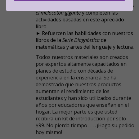
► Lean el libro de capítulos clásico
James y
el melocotón gigante
y completen las
actividades basadas en este apreciado
libro.
► Refuercen las habilidades con nuestros
libros de la
Serie Diagnóstica
de
matemáticas y artes del lenguaje y lectura.
Todos nuestros materiales son creados
por expertos altamente capacitados en
planes de estudio con décadas de
experiencia en la enseñanza. Se ha
demostrado que nuestros productos
aumentan el rendimiento de los
estudiantes y han sido utilizados durante
años por educadores que enseñan en el
hogar. La mejor parte es que usted
recibirá un kit de introducción por solo
$99. No pierda tiempo . . . . ¡Haga su pedido
hoy mismo!